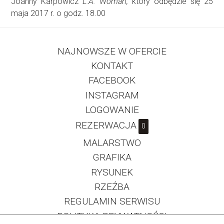
Joanny Karpowicz
L.A. Woman,
który odbędzie się 25
maja 2017 r. o godz. 18.00
NAJNOWSZE W OFERCIE
KONTAKT
FACEBOOK
INSTAGRAM
LOGOWANIE
REZERWACJA
0
MALARSTWO
GRAFIKA
RYSUNEK
RZEŹBA
REGULAMIN SERWISU
POLITYKA PRYWATNOŚCI