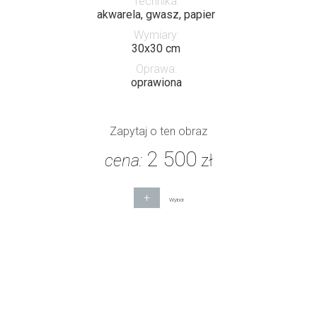
Technika:
akwarela, gwasz, papier
Wymiary:
30x30 cm
Oprawa:
oprawiona
Zapytaj o ten obraz
2 500
cena:
zł
+
Wybór